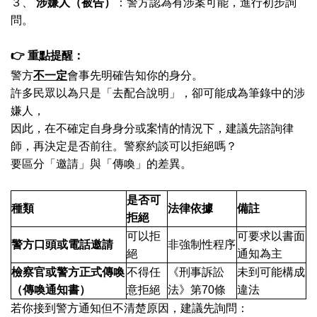
３、
涉嫌人（被告）
：警方認為有涉案可能，進行初步詢
問。
👉
重點提醒：
警方
不一定
會事先明確告知你的身分。
許多民眾以為只是「去配合說明」，卻可能成為筆錄中的涉
嫌人，
因此，在不確定自身身分或案情的情況下，建議先諮詢律
師，再決定是否前往。警察約談可以拒絕嗎？
要區分「邀請」與「傳喚」的差異。
是否可
種類
法律依據
備註
拒絕
可以拒
可要求以書面
警方口頭或電話邀請
非強制性程序
絕
通知為主
檢察官或警方正式傳喚
不得任
《刑事訴訟
未到可能構成
（傳喚通知書）
意拒絕
法》第70條
違法
若你接到警方通知但不清楚原因，建議先詢問：