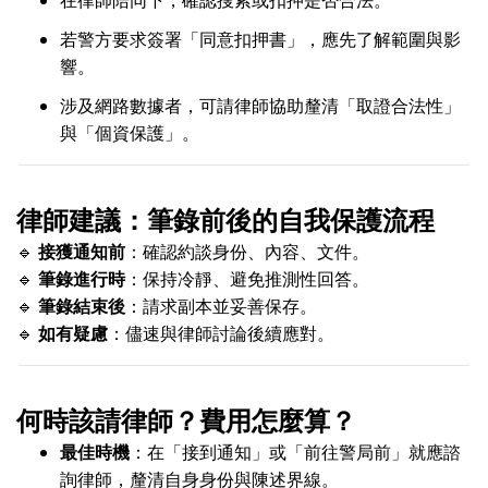
在律師陪同下，確認搜索或扣押是否合法。
若警方要求簽署「同意扣押書」，應先了解範圍與影
響。
涉及網路數據者，可請律師協助釐清「取證合法性」
與「個資保護」。
律師建議：筆錄前後的自我保護流程
🔹
接獲通知前
：確認約談身份、內容、文件。
🔹
筆錄進行時
：保持冷靜、避免推測性回答。
🔹
筆錄結束後
：請求副本並妥善保存。
🔹
如有疑慮
：儘速與律師討論後續應對。
何時該請律師？費用怎麼算？
最佳時機
：在「接到通知」或「前往警局前」就應諮
詢律師，釐清自身身份與陳述界線。