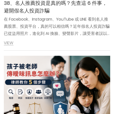
38、名人推薦投資是真的嗎？先查這 6 件事，
避開假名人投資詐騙
在 Facebook、Instagram、YouTube 或 LINE 看到名人推
薦股票、投資平台，真的可以相信嗎？近年假名人投資詐騙
已從盜用照片，進化到 AI 換臉、變聲影片，讓受害者誤以
為是真人推薦。本文由律師整理 6 個查證步驟，教你辨識假
VIEW
粉專、假新聞頁、LINE 投資群組與無法出金陷阱，避免掉進
假名人投資詐騙。