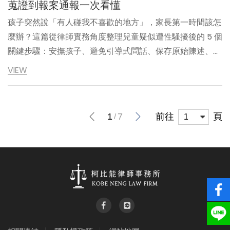
蒐證到報案通報一次看懂
孩子突然說「有人碰我不喜歡的地方」，家長第一時間該怎
麼辦？這篇從律師實務角度整理兒童疑似遭性騷擾後的 5 個
關鍵步驟：安撫孩子、避免引導式問話、保存原始陳述、就
醫驗傷、通報與法律程序，幫助家長在震驚與混亂中，做出
VIEW
真正能保護孩子的選擇。
上一頁
下一頁
前往
頁
1
7
{%$gConfig.web_t