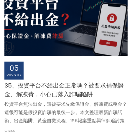
05
2026.07
35、投資平台不給出金正常嗎？被要求補保證
金、解凍費，小心已落入詐騙陷阱
投資平台無法出金，還被要求先繳保證金、解凍費或稅金？
這很可能是假投資詐騙的最後一步。本文整理最新詐騙話
術、出金陷阱、黃金自救流程、165報案重點與律師追討策
略，教你第一時間止損，提高追回資金的機會。
VIEW