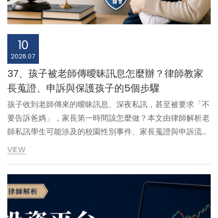
10
2026.07
37、孩子被老師傳曖昧訊息怎麼辦？律師教家
長蒐證、申訴與保護孩子的5個步驟
孩子收到老師傳來的曖昧訊息、深夜私訊，甚至被要求「不
要告訴爸媽」，家長第一時間該怎麼做？本文由律師解析老
師私訊學生可能涉及的校園性別事件、家長蒐證與申訴流
程、性平會調查期限，以及如何向學校要求保護措施，避免
VIEW
孩子受到二次傷害。