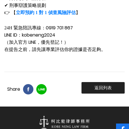
✔
刑事辯護策略規劃
👉
【
立即預約 1 對 1 偵查風險評估
】
：0919 701 867
24H 緊急陪訊專線
LINE ID：kobeneng2024
（加入官方 LINE，優先登記！）
在提告之前，請先讓專業評估你的證據是否足夠。
返回列表
Share
{%$gConfig.web_t