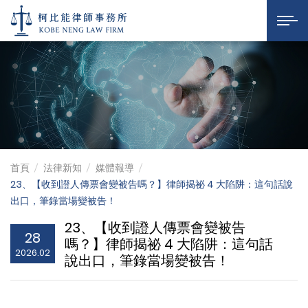
證人會變被告嗎？做筆錄
柯比能律師事務所
展開選
首頁
法律新知
媒體報導
23、【收到證人傳票會變被告嗎？】律師揭祕 4 大陷阱：這句話說
出口，筆錄當場變被告！
23、【收到證人傳票會變被告
28
嗎？】律師揭祕 4 大陷阱：這句話
2026.02
說出口，筆錄當場變被告！