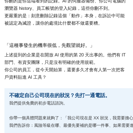
你刪的是你這端看到的記錄。AI 的伺服器備份、你公司電腦的
瀏覽器 history、員工帳號的登入紀錄
，
這些你刪不到。
更嚴重的是：刻意刪除記錄這個「動作」本身，在訴訟中可能
被認定為滅證，讓你的處境比什麼都不做還要糟。
「這種事發生的機率很低，先觀望就好。」
上述提到的企業
是在開放 AI 使用的第 20 天出事的。他們有 IT
部門、有資安團隊，只是沒有明確的使用規範。
你公司的員工，從今天開始算，還要多久才會有人第一次把客
戶資料貼進 AI 工具？
不確定自己公司現在的狀況？先打一通電話。
我們提供免費的初步電話諮詢
。
你帶一個具體問題來就夠了：「我公司現在是 XX 狀況，我需要擔
我們告訴你：風險等級在哪、最優先要補的是哪一件事、如果需要