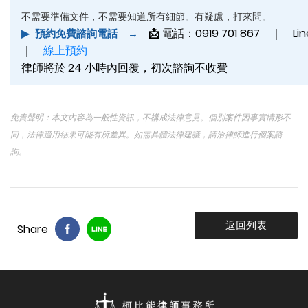
不需要準備文件，不需要知道所有細節。有疑慮，打來問。
📩
電話：0919 701 867 ｜ Li
▶
預約免費諮詢電話 →
｜
線上預約
律師將於 24 小時內回覆，初次諮詢不收費
免責聲明：本文內容為一般性資訊，不構成法律意見。個別案件因事實情形不
同，法律適用結果可能有所差異。如需具體法律建議，請洽律師進行個案諮
詢。
返回列表
Share
{%$gConfig.web_t