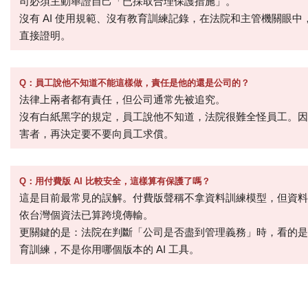
司必須主動舉證自己「已採取合理保護措施」。
沒有 AI 使用規範、沒有教育訓練記錄，在法院和主管機關眼
直接證明。
Q
：員工說他不知道不能這樣做，責任是他的還是公司的？
法律上兩者都有責任
，
但公司通常先被追究。
沒有白紙黑字的規定，員工說他不知道，法院很難全怪員工。
因
害者，再決定要不要向員工求償。
Q
：用付費版 AI 比較安全，這樣算有保護了嗎？
這是目前最常見的誤解。付費版聲稱不拿資料訓練模型，但資料
依台灣個資法已算跨境傳輸。
更關鍵的是：法院在判斷「公司是否盡到管理義務」時，看的是
育訓練，不是你用哪個版本的 AI 工具。