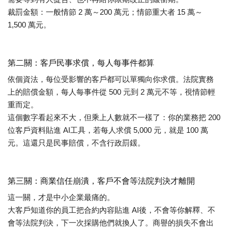
裁罰金額：一般情節 2 萬～200 萬元；情節重大者 15 萬～
1,500 萬元。
第二關：客戶民事求償，每人每事件都算
依個資法，每位受影響的客戶都可以單獨向你求償。法院實務
上的賠償金額，每人每事件從 500 元到 2 萬元不等，視情節輕
重而定。
這個數字看起來不大，但乘上人數就不一樣了：你的業務把 200
位客戶資料貼進 AI
工具
，若每人求償 5,000 元，就是 100 萬
元。這還只是民事賠償，不含行政罰鍰。
第三關：商業信任崩潰，客戶不會等法院判決才離開
這一關，才是中小企業最痛的。
大客戶知道你的員工把合約內容貼進
AI
後，不會等你解釋、不
會等法院判決，下一次採購他們就換人了。商譽的損失不會出