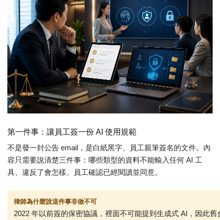
第一件事：讓員工簽一份 AI 使用規範
不是發一封公告 email，是白紙黑字、員工親筆簽名的文件。內
容只需要說清楚三件事：哪些類型的資料不能輸入任何 AI 工
具、違反了會怎樣、員工確認已經閱讀並同意。
律師為什麼說這件事非做不可
2022
年以前簽的保密協議，裡面不可能提到生成式 AI
，因此
舊