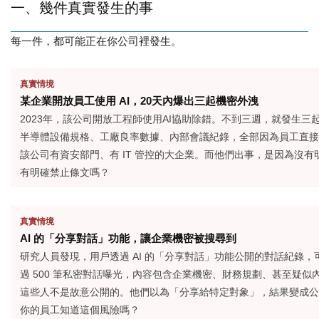
一、幾件真實發生的事
每一件，都可能正在你公司裡發生。
真實情境
某企業
開放員工使用
AI
，20天內爆出三起機密外洩
2023
年，
該公司
開放工程師使用
AI
協助除錯。不到三週，就發生三
半導體設備規格、工廠良率數據、內部會議紀錄，全部因為員工直接貼進
該公司
有資安部門、有 IT 管控的大企業。
而
他們出事，是因為沒有
有明確禁止
條文
嗎？
真實情境
AI
的「分享對話」功能，讓企業機密被
搜尋
到
研究人員發現，用戶透過 AI 的「分享對話」功能公開的對話紀錄
過 500 筆私密對話曝光，內容包含企業機密、財務規劃、甚至疑似
這些人不是故意公開的。他們以為「分享給特定對象」，結果變成公
你的員工知道這個風險嗎？