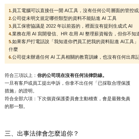
員工電腦可以直接
任一
開 AI
工具
，沒有任何公司層面的管控或
1.
公
司從未明文規定哪些類型的資料不能貼進 AI 工具
2.
員工保密協議是 2022 年以前簽的，裡面
沒有
提到生成式 AI
3.
業務在用 AI 寫開發信、HR 在用 AI 整理薪資報告，但你不
4.
如果客戶打電話說「我知道你們員工把我的資料貼進
AI
工具
」
5.
什麼
公司從未辦過任何 AI 工具相關的教育訓練，也沒有任何出席
6.
符合三項以上：
你的公司現在沒有任何法律防線。
一旦有客戶或員工提出申訴，你拿不出任何「已採取合理保護
措施」的證明。
符合全部六項：下次個資保護委員會主動稽查，會是最難免責
的那一類。
三、出事法律會怎麼追你？