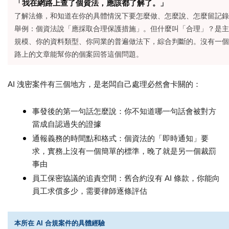
「我在網路上查了個資法，應該都了解了。」
了解法條，和知道在你的具體情況下要怎麼做、怎麼說、怎麼留記錄
舉例：個資法說「應採取合理保護措施」。但什麼叫「合理」？是主
規模、你的資料類型、你同業的普遍做法下，綜合判斷的。沒有一個
路上的文章能幫你的個案回答這個問題。
AI
洩密案件有三個地方，是老闆自己處理必然會卡關的：
事發後的第一句話怎麼說：你不知道哪一句話會被對方
當成自認過失的證據
通報義務的時間點和格式：個資法的「即時通知」要
求，實務上沒有一個簡單的標準，晚了就是另一個裁罰
事由
員工保密協議的追責空間：舊合約沒有 AI 條款，你能向
員工求償多少，需要律師逐條評估
本所在 AI 合規案件的具體經驗