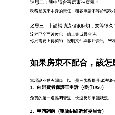
迷思二：我申請會害房東被查稅？
稅務是房東本身的責任，租客申請不等於報稅
迷思三：申請補助流程很麻煩，要等很久
流程已全面數位化，線上完成最省時。
你只需要上傳契約、證明文件與帳戶資訊，審
如果房東不配合，該怎
當場說不動沒關係，以下是三步驟提升你法律
1️
、
向消費者保護官申訴（撥打1950）
免費的第一道協調管道，快速反映爭議狀況。
2️
、
申請調解（租賃糾紛調解委員會）