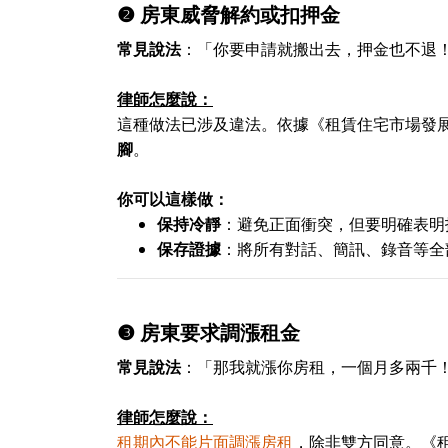
❷
房東威脅解約或扣押金
常見說法
：「你要申請就搬出去，押金也不退
律師怎麼說：
這種做法已涉及違法。依據《租賃住宅市場發
腳
。
你可以這樣做：
保持冷靜
：避免正面衝突，但要明確表明
保存證據
：將所有對話、簡訊、錄音等全
❸
房東要求調漲租金
常見說法
：「那我就漲你房租，一個月多兩千
律師怎麼說：
租期內不能片面調漲房租
，除非雙方同意。《