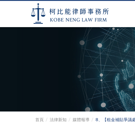
【租金補貼爭議處
柯比能律師事務所
首頁
法律新知
媒體報導
8、【租金補貼爭議